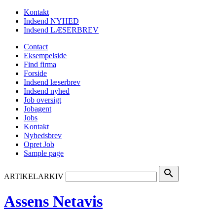
Kontakt
Indsend NYHED
Indsend LÆSERBREV
Contact
Eksempelside
Find firma
Forside
Indsend læserbrev
Indsend nyhed
Job oversigt
Jobagent
Jobs
Kontakt
Nyhedsbrev
Opret Job
Sample page
search
ARTIKELARKIV
Assens Netavis