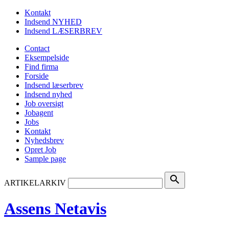
Kontakt
Indsend NYHED
Indsend LÆSERBREV
Contact
Eksempelside
Find firma
Forside
Indsend læserbrev
Indsend nyhed
Job oversigt
Jobagent
Jobs
Kontakt
Nyhedsbrev
Opret Job
Sample page
search
ARTIKELARKIV
Assens Netavis