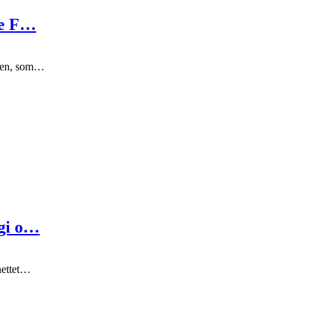
se F…
sten, som…
rgi o…
nettet…