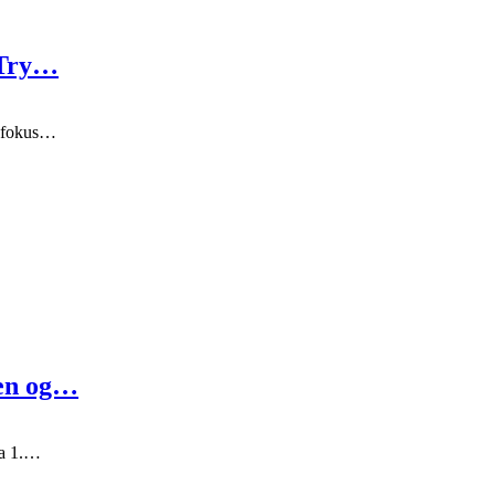
“Try…
u fokus…
gen og…
ra 1.…