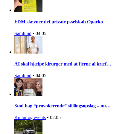
FDM stævner det private p-selskab Oparko
Samfund
•
04.05
AI skal hjælpe kirurger med at fjerne al kræf…
Samfund
•
04.05
Stod bag “provokerende” stillingsopslag – nu…
Kultur og events
•
02.05