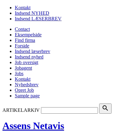
Kontakt
Indsend NYHED
Indsend LÆSERBREV
Contact
Eksempelside
Find firma
Forside
Indsend læserbrev
Indsend nyhed
Job oversigt
Jobagent
Jobs
Kontakt
Nyhedsbrev
Opret Job
Sample page
search
ARTIKELARKIV
Assens Netavis