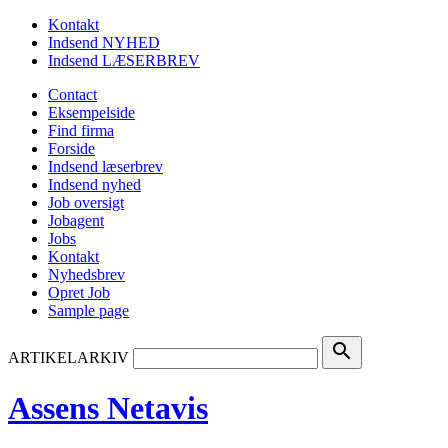
Kontakt
Indsend NYHED
Indsend LÆSERBREV
Contact
Eksempelside
Find firma
Forside
Indsend læserbrev
Indsend nyhed
Job oversigt
Jobagent
Jobs
Kontakt
Nyhedsbrev
Opret Job
Sample page
search
ARTIKELARKIV
Assens Netavis