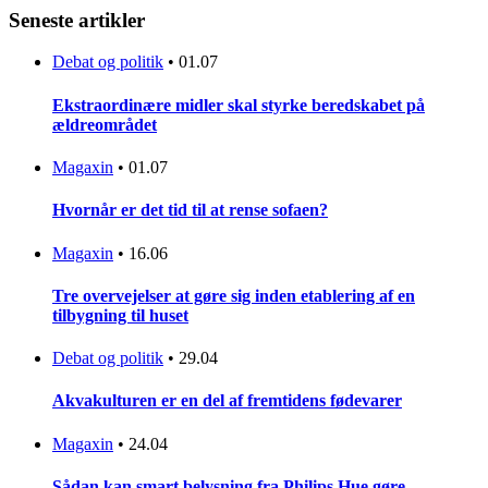
Seneste artikler
Debat og politik
•
01.07
Ekstraordinære midler skal styrke beredskabet på
ældreområdet
Magaxin
•
01.07
Hvornår er det tid til at rense sofaen?
Magaxin
•
16.06
Tre overvejelser at gøre sig inden etablering af en
tilbygning til huset
Debat og politik
•
29.04
Akvakulturen er en del af fremtidens fødevarer
Magaxin
•
24.04
Sådan kan smart belysning fra Philips Hue gøre