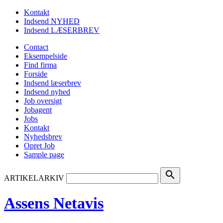
Kontakt
Indsend NYHED
Indsend LÆSERBREV
Contact
Eksempelside
Find firma
Forside
Indsend læserbrev
Indsend nyhed
Job oversigt
Jobagent
Jobs
Kontakt
Nyhedsbrev
Opret Job
Sample page
search
ARTIKELARKIV
Assens Netavis