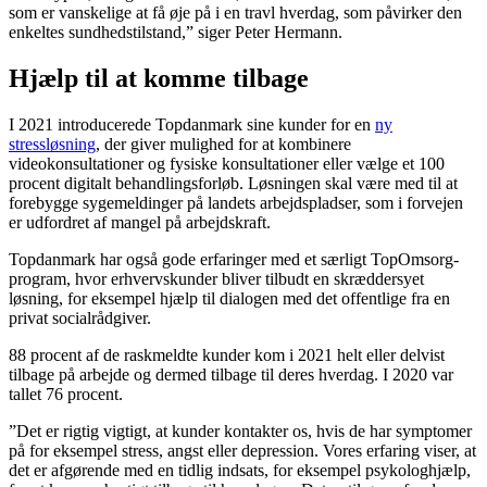
som er vanskelige at få øje på i en travl hverdag, som påvirker den
enkeltes sundhedstilstand,” siger Peter Hermann.
Hjælp til at komme tilbage
I 2021 introducerede Topdanmark sine kunder for en
ny
stressløsning
, der giver mulighed for at kombinere
videokonsultationer og fysiske konsultationer eller vælge et 100
procent digitalt behandlingsforløb. Løsningen skal være med til at
forebygge sygemeldinger på landets arbejdspladser, som i forvejen
er udfordret af mangel på arbejdskraft.
Topdanmark har også gode erfaringer med et særligt TopOmsorg-
program, hvor erhvervskunder bliver tilbudt en skræddersyet
løsning, for eksempel hjælp til dialogen med det offentlige fra en
privat socialrådgiver.
88 procent af de raskmeldte kunder kom i 2021 helt eller delvist
tilbage på arbejde og dermed tilbage til deres hverdag. I 2020 var
tallet 76 procent.
”Det er rigtig vigtigt, at kunder kontakter os, hvis de har symptomer
på for eksempel stress, angst eller depression. Vores erfaring viser, at
det er afgørende med en tidlig indsats, for eksempel psykologhjælp,