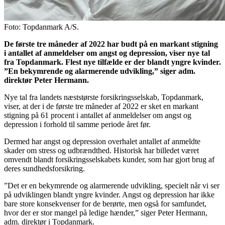
Foto: Topdanmark A/S.
De første tre måneder af 2022 har budt på en markant stigning
i antallet af anmeldelser om angst og depression, viser nye tal
fra Topdanmark. Flest nye tilfælde er der blandt yngre kvinder.
”En bekymrende og alarmerende udvikling,” siger adm.
direktør Peter Hermann.
Nye tal fra landets næststørste forsikringsselskab, Topdanmark,
viser, at der i de første tre måneder af 2022 er sket en markant
stigning på 61 procent i antallet af anmeldelser om angst og
depression i forhold til samme periode året før.
Dermed har angst og depression overhalet antallet af anmeldte
skader om stress og udbrændthed. Historisk har billedet været
omvendt blandt forsikringsselskabets kunder, som har gjort brug af
deres sundhedsforsikring.
”Det er en bekymrende og alarmerende udvikling, specielt når vi ser
på udviklingen blandt yngre kvinder. Angst og depression har ikke
bare store konsekvenser for de berørte, men også for samfundet,
hvor der er stor mangel på ledige hænder,” siger Peter Hermann,
adm. direktør i Topdanmark.