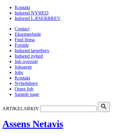
Kontakt
Indsend NYHED
Indsend LÆSERBREV
Contact
Eksempelside
Find firma
Forside
Indsend læserbrev
Indsend nyhed
Job oversigt
Jobagent
Jobs
Kontakt
Nyhedsbrev
Opret Job
Sample page
search
ARTIKELARKIV
Assens Netavis