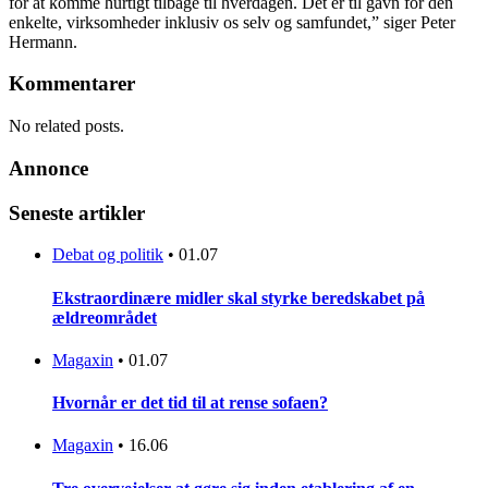
for at komme hurtigt tilbage til hverdagen. Det er til gavn for den
enkelte, virksomheder inklusiv os selv og samfundet,” siger Peter
Hermann.
Kommentarer
No related posts.
Annonce
Seneste artikler
Debat og politik
•
01.07
Ekstraordinære midler skal styrke beredskabet på
ældreområdet
Magaxin
•
01.07
Hvornår er det tid til at rense sofaen?
Magaxin
•
16.06