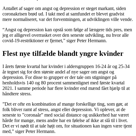
Antallet af sager om angst og depression er steget markant, siden
coronakrisen brød ud. I takt med at samfundet er blevet gradvist
mere normaliseret, var det forventningen, at udviklingen ville vende.
“Angst og depression kan opstå som følge af længere tids pres, men
jeg er alligevel overrasket over den seneste udvikling, nu hvor alle
covid-19-restriktioner er fjernet,” siger Peter Hermann.
Flest nye tilfælde blandt yngre kvinder
I årets første kvartal har kvinder i aldersgruppen 16-24 år og 25-34
år tegnet sig for den største andel af nye sager om angst og
depression. For disse to grupper er der tale om stigninger på
henholdsvis 140 og 80 procent sammenlignet med første kvartal
2021. I samme periode har flere kvinder end mænd fået hjælp til at
håndtere stress.
”Det er ofte en kombination af mange forskellige ting, som gør, at
folk bliver ramt af stress, angst eller depression. Vi oplever, at de
seneste to ”coronaår” med social distance og usikkerhed har været
hårde for mange, mens andre har en følelse af ikke at slå til i livet.
Det er vi nødt til at tale højt om, for situationen kan ingen være tjent
med,” siger Peter Hermann.