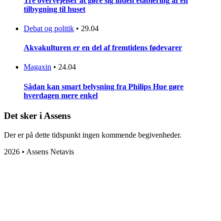
Tre overvejelser at gøre sig inden etablering af en
tilbygning til huset
Debat og politik
•
29.04
Akvakulturen er en del af fremtidens fødevarer
Magaxin
•
24.04
Sådan kan smart belysning fra Philips Hue gøre
hverdagen mere enkel
Det sker i Assens
Der er på dette tidspunkt ingen kommende begivenheder.
2026 • Assens Netavis