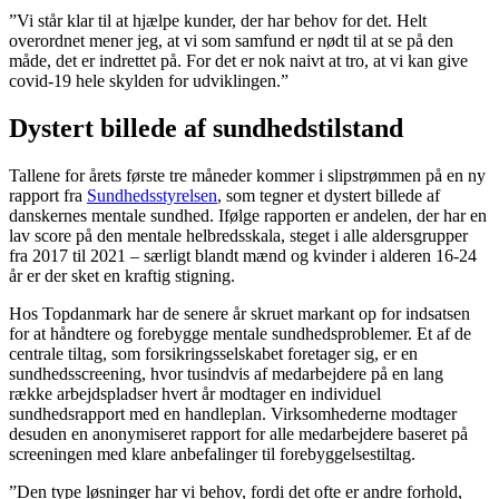
”Vi står klar til at hjælpe kunder, der har behov for det. Helt
overordnet mener jeg, at vi som samfund er nødt til at se på den
måde, det er indrettet på. For det er nok naivt at tro, at vi kan give
covid-19 hele skylden for udviklingen.”
Dystert billede af sundhedstilstand
Tallene for årets første tre måneder kommer i slipstrømmen på en ny
rapport fra
Sundhedsstyrelsen
, som tegner et dystert billede af
danskernes mentale sundhed. Ifølge rapporten er andelen, der har en
lav score på den mentale helbredsskala, steget i alle aldersgrupper
fra 2017 til 2021 – særligt blandt mænd og kvinder i alderen 16-24
år er der sket en kraftig stigning.
Hos Topdanmark har de senere år skruet markant op for indsatsen
for at håndtere og forebygge mentale sundhedsproblemer. Et af de
centrale tiltag, som forsikringsselskabet foretager sig, er en
sundhedsscreening, hvor tusindvis af medarbejdere på en lang
række arbejdspladser hvert år modtager en individuel
sundhedsrapport med en handleplan. Virksomhederne modtager
desuden en anonymiseret rapport for alle medarbejdere baseret på
screeningen med klare anbefalinger til forebyggelsestiltag.
”Den type løsninger har vi behov, fordi det ofte er andre forhold,