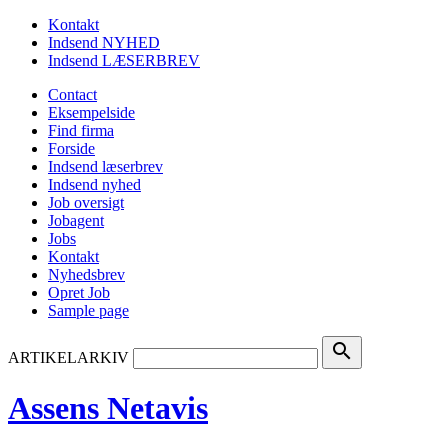
Kontakt
Indsend NYHED
Indsend LÆSERBREV
Contact
Eksempelside
Find firma
Forside
Indsend læserbrev
Indsend nyhed
Job oversigt
Jobagent
Jobs
Kontakt
Nyhedsbrev
Opret Job
Sample page
search
ARTIKELARKIV
Assens Netavis