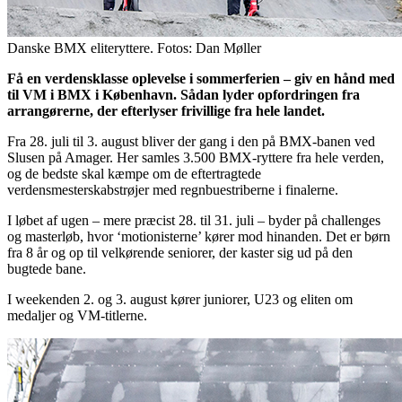
Danske BMX eliteryttere. Fotos: Dan Møller
Få en verdensklasse oplevelse i sommerferien – giv en hånd med
til VM i BMX i København. Sådan lyder opfordringen fra
arrangørerne, der efterlyser frivillige fra hele landet.
Fra 28. juli til 3. august bliver der gang i den på BMX-banen ved
Slusen på Amager. Her samles 3.500 BMX-ryttere fra hele verden,
og de bedste skal kæmpe om de eftertragtede
verdensmesterskabstrøjer med regnbuestriberne i finalerne.
I løbet af ugen – mere præcist 28. til 31. juli – byder på challenges
og masterløb, hvor ‘motionisterne’ kører mod hinanden. Det er børn
fra 8 år og op til velkørende seniorer, der kaster sig ud på den
bugtede bane.
I weekenden 2. og 3. august kører juniorer, U23 og eliten om
medaljer og VM-titlerne.