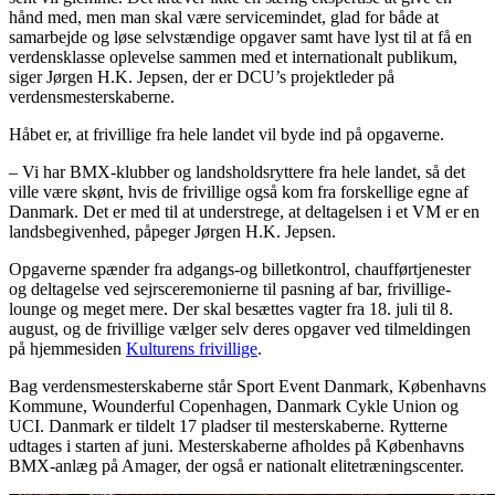
hånd med, men man skal være servicemindet, glad for både at
samarbejde og løse selvstændige opgaver samt have lyst til at få en
verdensklasse oplevelse sammen med et internationalt publikum,
siger Jørgen H.K. Jepsen, der er DCU’s projektleder på
verdensmesterskaberne.
Håbet er, at frivillige fra hele landet vil byde ind på opgaverne.
– Vi har BMX-klubber og landsholdsryttere fra hele landet, så det
ville være skønt, hvis de frivillige også kom fra forskellige egne af
Danmark. Det er med til at understrege, at deltagelsen i et VM er en
landsbegivenhed, påpeger Jørgen H.K. Jepsen.
Opgaverne spænder fra adgangs-og billetkontrol, chaufførtjenester
og deltagelse ved sejrsceremonierne til pasning af bar, frivillige-
lounge og meget mere. Der skal besættes vagter fra 18. juli til 8.
august, og de frivillige vælger selv deres opgaver ved tilmeldingen
på hjemmesiden
Kulturens frivillige
.
Bag verdensmesterskaberne står Sport Event Danmark, Københavns
Kommune, Wounderful Copenhagen, Danmark Cykle Union og
UCI. Danmark er tildelt 17 pladser til mesterskaberne. Rytterne
udtages i starten af juni. Mesterskaberne afholdes på Københavns
BMX-anlæg på Amager, der også er nationalt elitetræningscenter.