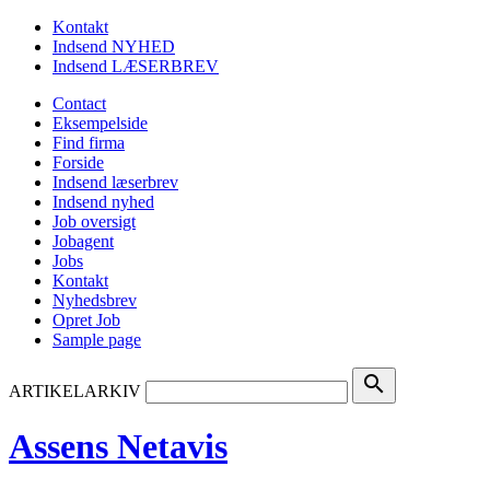
Kontakt
Indsend NYHED
Indsend LÆSERBREV
Contact
Eksempelside
Find firma
Forside
Indsend læserbrev
Indsend nyhed
Job oversigt
Jobagent
Jobs
Kontakt
Nyhedsbrev
Opret Job
Sample page
search
ARTIKELARKIV
Assens Netavis