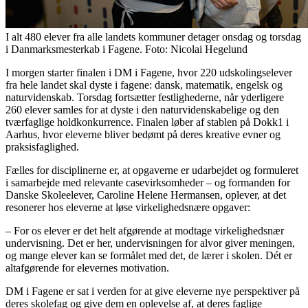
I alt 480 elever fra alle landets kommuner detager onsdag og torsdag
i Danmarksmesterkab i Fagene. Foto: Nicolai Hegelund
I morgen starter finalen i DM i Fagene, hvor 220 udskolingselever
fra hele landet skal dyste i fagene: dansk, matematik, engelsk og
naturvidenskab. Torsdag fortsætter festlighederne, når yderligere
260 elever samles for at dyste i den naturvidenskabelige og den
tværfaglige holdkonkurrence. Finalen løber af stablen på Dokk1 i
Aarhus, hvor eleverne bliver bedømt på deres kreative evner og
praksisfaglighed.
Fælles for disciplinerne er, at opgaverne er udarbejdet og formuleret
i samarbejde med relevante casevirksomheder – og formanden for
Danske Skoleelever, Caroline Helene Hermansen, oplever, at det
resonerer hos eleverne at løse virkelighedsnære opgaver:
– For os elever er det helt afgørende at modtage virkelighedsnær
undervisning. Det er her, undervisningen for alvor giver meningen,
og mange elever kan se formålet med det, de lærer i skolen. Dét er
altafgørende for elevernes motivation.
DM i Fagene er sat i verden for at give eleverne nye perspektiver på
deres skolefag og give dem en oplevelse af, at deres faglige