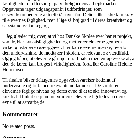
færdigheder er efterspurgt på virkelighedens arbejdsmarked.
Opgaverne tager udgangspunkt i udfordringer, som
casevirksomhederne aktuelt står over for. Dette stiller ikke kun krav
til elevernes faglighed, men i lige så høj grad til deres kreativitet og
selvstændige tankegang.
– Jeg glæder mig over, at vi hos Danske Skoleelever har et projekt,
som hylder praksisfagligheden og motiverer eleverne gennem
virkelighedsnære caseopgaver. Her kan eleverne mærke, hvorfor
den undervisning, de modtager i skolen, er relevant og værdifuld.
Og jeg håber, at eleverne går hjem fra finalen med en oplevelse af, at
det, de lærer, kan bruges i virkeligheden, fortæller Caroline Helene
Hermansen.
Til finalen bliver deltagernes opgavebesvarelser bedømt af
undervisere og folk med relevante uddannelser. De vurderer
elevernes faglige niveau og deres evne til at tænke innovativt og
kreativt. I holddisciplinerne vurderes eleverne ligeledes på deres
evne til at samarbejde.
Kommentarer
No related posts.
Annonce