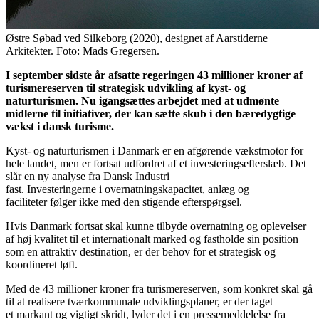
Østre Søbad ved Silkeborg (2020), designet af Aarstiderne
Arkitekter. Foto: Mads Gregersen.
I september sidste år afsatte regeringen 43 millioner kroner af
turismereserven til strategisk udvikling af kyst- og
naturturismen. Nu igangsættes arbejdet med at udmønte
midlerne til initiativer, der kan sætte skub i den bæredygtige
vækst i dansk turisme.
Kyst- og naturturismen i Danmark er en afgørende vækstmotor for
hele landet, men er fortsat udfordret af et investeringsefterslæb. Det
slår en ny analyse fra Dansk Industri
fast. Investeringerne i overnatningskapacitet, anlæg og
faciliteter følger ikke med den stigende efterspørgsel.
Hvis Danmark fortsat skal kunne tilbyde overnatning og oplevelser
af høj kvalitet til et internationalt marked og fastholde sin position
som en attraktiv destination, er der behov for et strategisk og
koordineret løft.
Med de 43 millioner kroner fra turismereserven, som konkret skal gå
til at realisere tværkommunale udviklingsplaner, er der taget
et markant og vigtigt skridt, lyder det i en pressemeddelelse fra