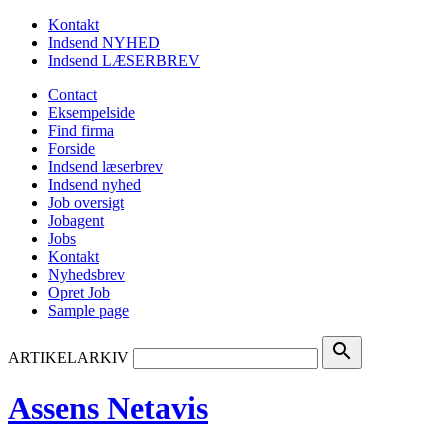
Kontakt
Indsend NYHED
Indsend LÆSERBREV
Contact
Eksempelside
Find firma
Forside
Indsend læserbrev
Indsend nyhed
Job oversigt
Jobagent
Jobs
Kontakt
Nyhedsbrev
Opret Job
Sample page
search
ARTIKELARKIV
Assens Netavis