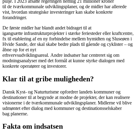
pulje. I 2023 afsatte regeringen nemlig 21 millioner kroner
til de tværkommunale udviklingsplaner, og de midler har allerede
vist, hvordan strategiske investeringer kan skabe konkrete
forandringer.
De første midler har blandt andet bidraget til at
igangsætte infrastrukturprojekter i stærke feriesteder eller kraftcentre,
fx til etablering af en ny forbindelse mellem bymidten og Sluseøen i
Hvide Sande, der skal skabe bedre plads til gående og cyklister – og
åbne op for et nyt
erhvervsudviklingsareal. Andre indsatser har centreret sig om
modningsanalyser med det formål at kunne styrke dialogen med
konkrete operatører og investorer.
Klar til at gribe muligheden?
Dansk Kyst- og Naturturisme opfordrer landets kommuner og
destinationer til at begynde at modne de projekter, der kan realisere
visionerne i de tværkommunale udviklingsplaner. Midlerne vil blive
udmøntet efter dialog med kommuner og destinationsselskaber
bag planerne.
Fakta om indsatsen