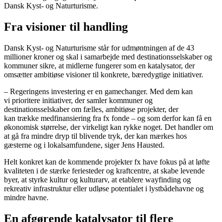
Dansk Kyst- og Naturturisme.
Fra visioner til handling
Dansk Kyst- og Naturturisme står for udmøntningen af de 43
millioner kroner og skal i samarbejde med destinationsselskaber og
kommuner sikre, at midlerne fungerer som en katalysator, der
omsætter ambitiøse visioner til konkrete, bæredygtige initiativer.
– Regeringens investering er en gamechanger. Med dem kan
vi prioritere initiativer, der samler kommuner og
destinationsselskaber om fælles, ambitiøse projekter, der
kan trække medfinansiering fra fx fonde – og som derfor kan få en
økonomisk størrelse, der virkeligt kan rykke noget. Det handler om
at gå fra mindre dryp til blivende tryk, der kan mærkes hos
gæsterne og i lokalsamfundene, siger Jens Hausted.
Helt konkret kan de kommende projekter fx have fokus på at løfte
kvaliteten i de stærke feriesteder og kraftcentre, at skabe levende
byer, at styrke kultur og kulturarv, at etablere wayfinding og
rekreativ infrastruktur eller udløse potentialet i lystbådehavne og
mindre havne.
En afgørende katalysator til flere