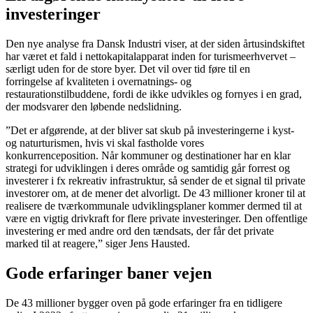
investeringer
Den nye analyse fra Dansk Industri viser, at der siden årtusindskiftet
har været et fald i nettokapitalapparat inden for turismeerhvervet –
særligt uden for de store byer. Det vil over tid føre til en
forringelse af kvaliteten i overnatnings- og
restaurationstilbuddene, fordi de ikke udvikles og fornyes i en grad,
der modsvarer den løbende nedslidning.
”Det er afgørende, at der bliver sat skub på investeringerne i kyst-
og naturturismen, hvis vi skal fastholde vores
konkurrenceposition. Når kommuner og destinationer har en klar
strategi for udviklingen i deres område og samtidig går forrest og
investerer i fx rekreativ infrastruktur, så sender de et signal til private
investorer om, at de mener det alvorligt. De 43 millioner kroner til at
realisere de tværkommunale udviklingsplaner kommer dermed til at
være en vigtig drivkraft for flere private investeringer. Den offentlige
investering er med andre ord den tændsats, der får det private
marked til at reagere,” siger Jens Hausted.
Gode erfaringer baner vejen
De 43 millioner bygger oven på gode erfaringer fra en tidligere