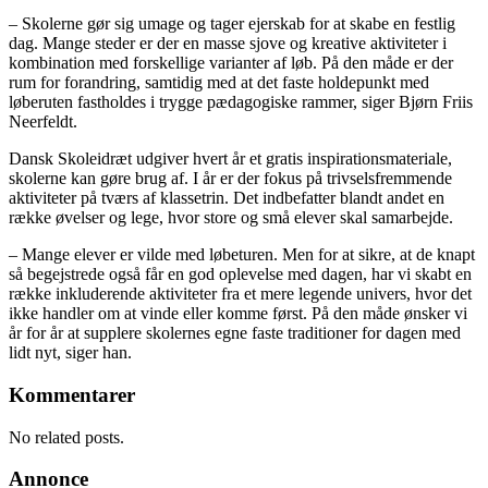
– Skolerne gør sig umage og tager ejerskab for at skabe en festlig
dag. Mange steder er der en masse sjove og kreative aktiviteter i
kombination med forskellige varianter af løb. På den måde er der
rum for forandring, samtidig med at det faste holdepunkt med
løberuten fastholdes i trygge pædagogiske rammer, siger Bjørn Friis
Neerfeldt.
Dansk Skoleidræt udgiver hvert år et gratis inspirationsmateriale,
skolerne kan gøre brug af. I år er der fokus på trivselsfremmende
aktiviteter på tværs af klassetrin. Det indbefatter blandt andet en
række øvelser og lege, hvor store og små elever skal samarbejde.
– Mange elever er vilde med løbeturen. Men for at sikre, at de knapt
så begejstrede også får en god oplevelse med dagen, har vi skabt en
række inkluderende aktiviteter fra et mere legende univers, hvor det
ikke handler om at vinde eller komme først. På den måde ønsker vi
år for år at supplere skolernes egne faste traditioner for dagen med
lidt nyt, siger han.
Kommentarer
No related posts.
Annonce