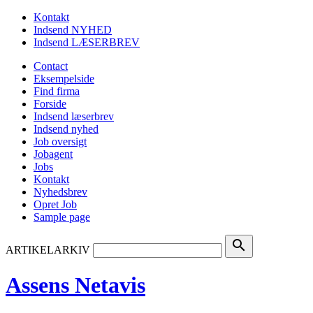
Kontakt
Indsend NYHED
Indsend LÆSERBREV
Contact
Eksempelside
Find firma
Forside
Indsend læserbrev
Indsend nyhed
Job oversigt
Jobagent
Jobs
Kontakt
Nyhedsbrev
Opret Job
Sample page
search
ARTIKELARKIV
Assens Netavis