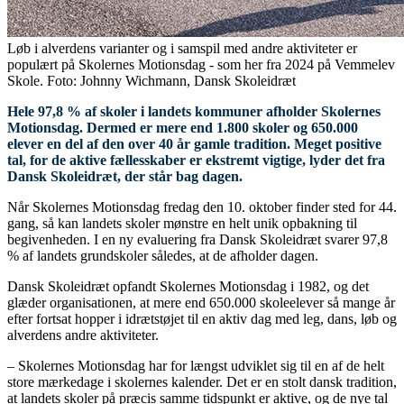
Løb i alverdens varianter og i samspil med andre aktiviteter er
populært på Skolernes Motionsdag - som her fra 2024 på Vemmelev
Skole. Foto: Johnny Wichmann, Dansk Skoleidræt
Hele 97,8 % af skoler i landets kommuner afholder Skolernes
Motionsdag. Dermed er mere end 1.800 skoler og 650.000
elever en del af den over 40 år gamle tradition. Meget positive
tal, for de aktive fællesskaber er ekstremt vigtige, lyder det fra
Dansk Skoleidræt, der står bag dagen.
Når Skolernes Motionsdag fredag den 10. oktober finder sted for 44.
gang, så kan landets skoler mønstre en helt unik opbakning til
begivenheden. I en ny evaluering fra Dansk Skoleidræt svarer 97,8
% af landets grundskoler således, at de afholder dagen.
Dansk Skoleidræt opfandt Skolernes Motionsdag i 1982, og det
glæder organisationen, at mere end 650.000 skoleelever så mange år
efter fortsat hopper i idrætstøjet til en aktiv dag med leg, dans, løb og
alverdens andre aktiviteter.
– Skolernes Motionsdag har for længst udviklet sig til en af de helt
store mærkedage i skolernes kalender. Det er en stolt dansk tradition,
at landets skoler på præcis samme tidspunkt er aktive, og de nye tal