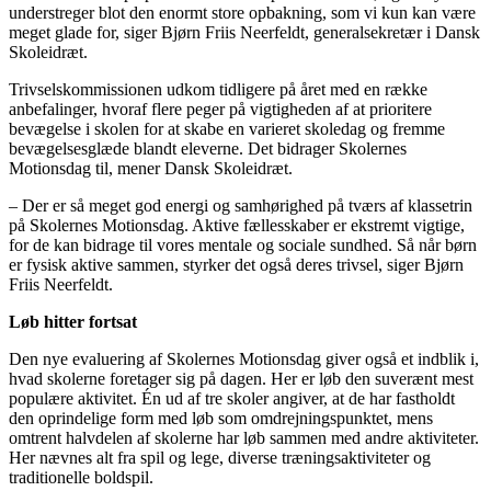
understreger blot den enormt store opbakning, som vi kun kan være
meget glade for, siger Bjørn Friis Neerfeldt, generalsekretær i Dansk
Skoleidræt.
Trivselskommissionen udkom tidligere på året med en række
anbefalinger, hvoraf flere peger på vigtigheden af at prioritere
bevægelse i skolen for at skabe en varieret skoledag og fremme
bevægelsesglæde blandt eleverne. Det bidrager Skolernes
Motionsdag til, mener Dansk Skoleidræt.
– Der er så meget god energi og samhørighed på tværs af klassetrin
på Skolernes Motionsdag. Aktive fællesskaber er ekstremt vigtige,
for de kan bidrage til vores mentale og sociale sundhed. Så når børn
er fysisk aktive sammen, styrker det også deres trivsel, siger Bjørn
Friis Neerfeldt.
Løb hitter fortsat
Den nye evaluering af Skolernes Motionsdag giver også et indblik i,
hvad skolerne foretager sig på dagen. Her er løb den suverænt mest
populære aktivitet. Én ud af tre skoler angiver, at de har fastholdt
den oprindelige form med løb som omdrejningspunktet, mens
omtrent halvdelen af skolerne har løb sammen med andre aktiviteter.
Her nævnes alt fra spil og lege, diverse træningsaktiviteter og
traditionelle boldspil.