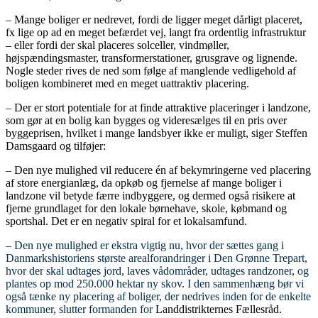
– Mange boliger er nedrevet, fordi de ligger meget dårligt placeret,
fx lige op ad en meget befærdet vej, langt fra ordentlig infrastruktur
– eller fordi der skal placeres solceller, vindmøller,
højspændingsmaster, transformerstationer, grusgrave og lignende.
Nogle steder rives de ned som følge af manglende vedligehold af
boligen kombineret med en meget uattraktiv placering.
– Der er stort potentiale for at finde attraktive placeringer i landzone,
som gør at en bolig kan bygges og videresælges til en pris over
byggeprisen, hvilket i mange landsbyer ikke er muligt, siger Steffen
Damsgaard og tilføjer:
– Den nye mulighed vil reducere én af bekymringerne ved placering
af store energianlæg, da opkøb og fjernelse af mange boliger i
landzone vil betyde færre indbyggere, og dermed også risikere at
fjerne grundlaget for den lokale børnehave, skole, købmand og
sportshal. Det er en negativ spiral for et lokalsamfund.
– Den nye mulighed er ekstra vigtig nu, hvor der sættes gang i
Danmarkshistoriens største arealforandringer i Den Grønne Trepart,
hvor der skal udtages jord, laves vådområder, udtages randzoner, og
plantes op mod 250.000 hektar ny skov. I den sammenhæng bør vi
også tænke ny placering af boliger, der nedrives inden for de enkelte
kommuner, slutter formanden for
Landdistrikternes Fællesråd.