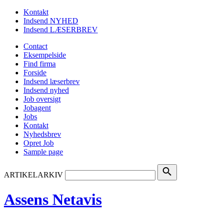
Kontakt
Indsend NYHED
Indsend LÆSERBREV
Contact
Eksempelside
Find firma
Forside
Indsend læserbrev
Indsend nyhed
Job oversigt
Jobagent
Jobs
Kontakt
Nyhedsbrev
Opret Job
Sample page
search
ARTIKELARKIV
Assens Netavis