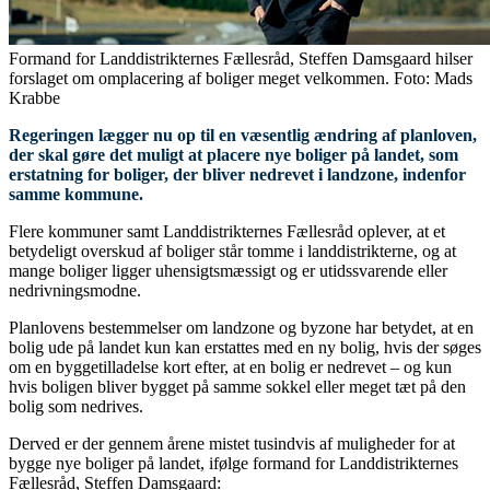
Formand for Landdistrikternes Fællesråd, Steffen Damsgaard hilser
forslaget om omplacering af boliger meget velkommen. Foto: Mads
Krabbe
Regeringen lægger nu op til en væsentlig ændring af planloven,
der skal gøre det muligt at placere nye boliger på landet, som
erstatning for boliger, der bliver nedrevet i landzone, indenfor
samme kommune.
Flere kommuner samt Landdistrikternes Fællesråd oplever, at et
betydeligt overskud af boliger står tomme i landdistrikterne, og at
mange boliger ligger uhensigtsmæssigt og er utidssvarende eller
nedrivningsmodne.
Planlovens bestemmelser om landzone og byzone har betydet, at en
bolig ude på landet kun kan erstattes med en ny bolig, hvis der søges
om en byggetilladelse kort efter, at en bolig er nedrevet – og kun
hvis boligen bliver bygget på samme sokkel eller meget tæt på den
bolig som nedrives.
Derved er der gennem årene mistet tusindvis af muligheder for at
bygge nye boliger på landet, ifølge formand for Landdistrikternes
Fællesråd, Steffen Damsgaard: