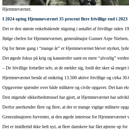
Hjemmeværnet.
I 2024 optog Hjemmeværnet 35 procent flere frivillige end i 2023 –
Det er den største enkeltstående stigning i antallet af frivillige siden 
Ifølge chefen for Hjemmeværnet, generalmajor Gunner Arpe Nielsen, 
Og for første gang i “mange år” er Hjemmeværnet blevet styrket, lyde
Det øgede fokus på krig og katastrofer samt en mere “alvorlig” verdenss
– De frivillige fortæller selv, at de melder sig, fordi der sker så meget i
Hjemmeværnet består af omkring 13.500 aktive frivillige og cirka 30.
Opgaverne spænder over både militære og civile opgaver. Det kan ek
Den stigende sikkerhedstrussel har gjort, at Hjemmeværnet har udvikle
Derfor anerkender flere og flere, at der er mange vigtige militære o
Generalmajoren forventer, at den øgede interesse for Hjemmeværnet vi
Det er imidlertid ikke helt nyt, at flere danskere har fået øjnene op for