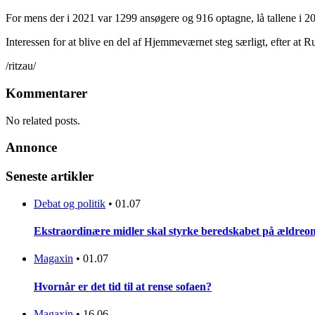
For mens der i 2021 var 1299 ansøgere og 916 optagne, lå tallene i 
Interessen for at blive en del af Hjemmeværnet steg særligt, efter at 
/ritzau/
Kommentarer
No related posts.
Annonce
Seneste artikler
Debat og politik
•
01.07
Ekstraordinære midler skal styrke beredskabet på ældreo
Magaxin
•
01.07
Hvornår er det tid til at rense sofaen?
Magaxin
•
16.06