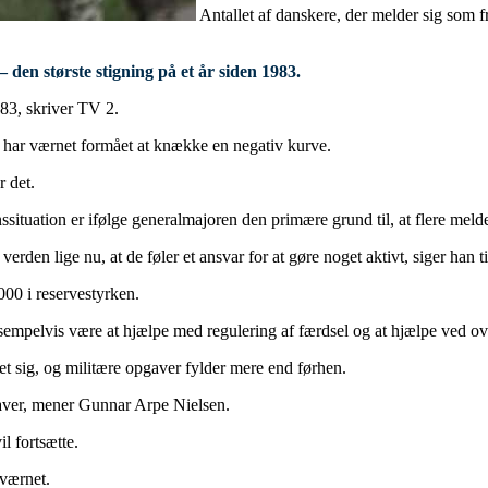
Antallet af danskere, der melder sig som f
 den største stigning på et år siden 1983.
1983, skriver TV 2.
har værnet formået at knække en negativ kurve.
r det.
ituation er ifølge generalmajoren den primære grund til, at flere melder 
 verden lige nu, at de føler et ansvar for at gøre noget aktivt, siger han t
000 i reservestyrken.
sempelvis være at hjælpe med regulering af færdsel og at hjælpe ved o
t sig, og militære opgaver fylder mere end førhen.
pgaver, mener Gunnar Arpe Nielsen.
l fortsætte.
 værnet.