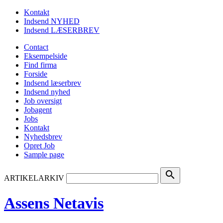
Kontakt
Indsend NYHED
Indsend LÆSERBREV
Contact
Eksempelside
Find firma
Forside
Indsend læserbrev
Indsend nyhed
Job oversigt
Jobagent
Jobs
Kontakt
Nyhedsbrev
Opret Job
Sample page
search
ARTIKELARKIV
Assens Netavis