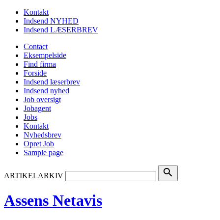
Kontakt
Indsend NYHED
Indsend LÆSERBREV
Contact
Eksempelside
Find firma
Forside
Indsend læserbrev
Indsend nyhed
Job oversigt
Jobagent
Jobs
Kontakt
Nyhedsbrev
Opret Job
Sample page
search
ARTIKELARKIV
Assens Netavis