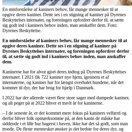
En misforståelse af kaniners behov, får mange mennesker til at
opgive deres kaniner. Dette ses i en stigning af kaniner på Dyrenes
Beskyttelses internater, og foreningen opfordrer derfor til, at sætte
sig godt ind i kaniners behov inden, man anskaffer dem. Foto:
Dyrenes Beskyttelse.
En misforståelse af kaniners behov, får mange mennesker til at
opgive deres kaniner. Dette ses i en stigning af kaniner på
Dyrenes Beskyttelses internater, og foreningen opfordrer derfor
til, at sætte sig godt ind i kaniners behov inden, man anskaffer
dem.
Kaninerne har for alvor gjort deres indtog på Dyrenes Beskyttelses
internater. I 2021 fik 722 kaniner nye hjem, igennem et af
internaterne, og kaniner har for længst overhalet hundene, når det
kommer til dyr, der har brug for hjælp i Danmark.
I 2022 har der allerede været flere store sager med dumpede kaniner,
og alt peger på at 2022 bliver et travlt år for kaninerne.
– I de seneste år, er der kommet mere fokus på kaniners velfærd og
derfor bliver folk opmærksomme på, at den kanin de måske har
siddende i et lille bur bagerst i haven, ikke har det så godt, som man
troede. De fleste mennesker ønsker jo det bedste for deres dyr, og