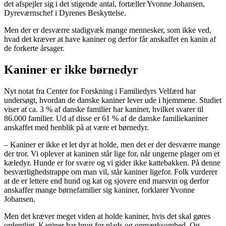
det afspejler sig i det stigende antal, fortæller Yvonne Johansen,
Dyreværnschef i Dyrenes Beskyttelse.
Men der er desværre stadigvæk mange mennesker, som ikke ved,
hvad det kræver at have kaniner og derfor får anskaffet en kanin af
de forkerte årsager.
Kaniner er ikke børnedyr
Nyt notat fra Center for Forskning i Familiedyrs Velfærd har
undersøgt, hvordan de danske kaniner lever ude i hjemmene. Studiet
viser at ca. 3 % af danske familier har kaniner, hvilket svarer til
86.000 familier. Ud af disse er 61 % af de danske familiekaniner
anskaffet med henblik på at være et børnedyr.
– Kaniner er ikke et let dyr at holde, men det er der desværre mange
der tror. Vi oplever at kaninen står lige for, når ungerne plager om et
kæledyr. Hunde er for svære og vi gider ikke kattebakken. På denne
besværlighedstrappe om man vil, står kaniner ligefor. Folk vurderer
at de er lettere end hund og kat og sjovere end marsvin og derfor
anskaffer mange børnefamilier sig kaniner, forklarer Yvonne
Johansen.
Men det kræver meget viden at holde kaniner, hvis det skal gøres
ordentligt. Kaniner har brug for plads og opmærksomhed. Og