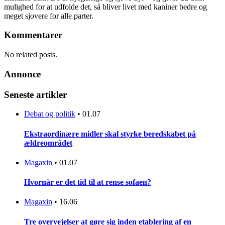
mulighed for at udfolde det, så bliver livet med kaniner bedre og
meget sjovere for alle parter.
Kommentarer
No related posts.
Annonce
Seneste artikler
Debat og politik
•
01.07
Ekstraordinære midler skal styrke beredskabet på
ældreområdet
Magaxin
•
01.07
Hvornår er det tid til at rense sofaen?
Magaxin
•
16.06
Tre overvejelser at gøre sig inden etablering af en