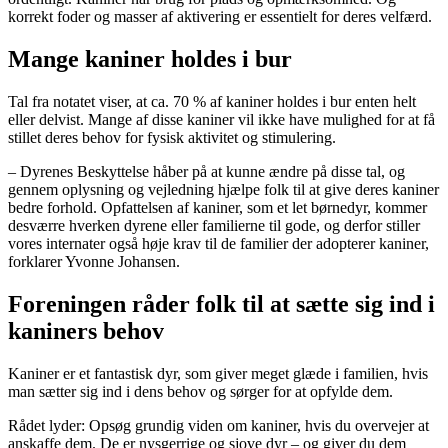
korrekt foder og masser af aktivering er essentielt for deres velfærd.
Mange kaniner holdes i bur
Tal fra notatet viser, at ca. 70 % af kaniner holdes i bur enten helt
eller delvist. Mange af disse kaniner vil ikke have mulighed for at få
stillet deres behov for fysisk aktivitet og stimulering.
– Dyrenes Beskyttelse håber på at kunne ændre på disse tal, og
gennem oplysning og vejledning hjælpe folk til at give deres kaniner
bedre forhold. Opfattelsen af kaniner, som et let børnedyr, kommer
desværre hverken dyrene eller familierne til gode, og derfor stiller
vores internater også høje krav til de familier der adopterer kaniner,
forklarer Yvonne Johansen.
Foreningen råder folk til at sætte sig ind i
kaniners behov
Kaniner er et fantastisk dyr, som giver meget glæde i familien, hvis
man sætter sig ind i dens behov og sørger for at opfylde dem.
Rådet lyder: Opsøg grundig viden om kaniner, hvis du overvejer at
anskaffe dem. De er nysgerrige og sjove dyr – og giver du dem