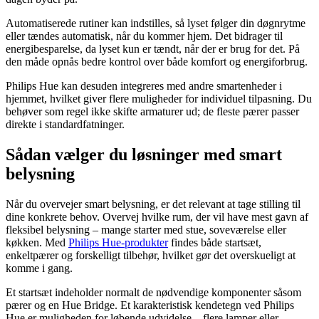
Automatiserede rutiner kan indstilles, så lyset følger din døgnrytme
eller tændes automatisk, når du kommer hjem. Det bidrager til
energibesparelse, da lyset kun er tændt, når der er brug for det. På
den måde opnås bedre kontrol over både komfort og energiforbrug.
Philips Hue kan desuden integreres med andre smartenheder i
hjemmet, hvilket giver flere muligheder for individuel tilpasning. Du
behøver som regel ikke skifte armaturer ud; de fleste pærer passer
direkte i standardfatninger.
Sådan vælger du løsninger med smart
belysning
Når du overvejer smart belysning, er det relevant at tage stilling til
dine konkrete behov. Overvej hvilke rum, der vil have mest gavn af
fleksibel belysning – mange starter med stue, soveværelse eller
køkken. Med
Philips Hue-produkter
findes både startsæt,
enkeltpærer og forskelligt tilbehør, hvilket gør det overskueligt at
komme i gang.
Et startsæt indeholder normalt de nødvendige komponenter såsom
pærer og en Hue Bridge. Et karakteristisk kendetegn ved Philips
Hue er muligheden for løbende udvidelse – flere lamper eller