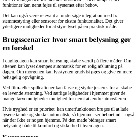
funktioner kan nemt føjes til systemet efter behov.
Det kan også være relevant at undersøge integration med fx
stemmestyring eller sensorer for ekstra funktionalitet. Det giver
yderligere muligheder for at styre lyset på en praktisk måde.
Brugsscenarier hvor smart belysning gør
en forskel
I dagligdagen kan smart belysning skabe værdi på flere måder. Om
aftenen kan lyset dæmpes automatisk for en rolig afslutning på
dagen. Om morgenen kan lysstyrken gradvist øges og give en mere
behagelig opvågning.
Ved film- eller spilleaftener kan farve og styrke justeres for at skabe
en levende stemning. Ved særlige lejligheder i hjemmet giver de
mange farvemuligheder mulighed for nemt at ændre atmosfæren.
Hvis tryghed er en prioritet, kan timerfunktionen bruges til at lade
lysene tænde og slukke automatisk, så hjemmet ser beboet ud – også
når der ikke er nogen hjemme. På den måde bidrager smart
belysning både til komfort og sikkerhed i hverdagen.