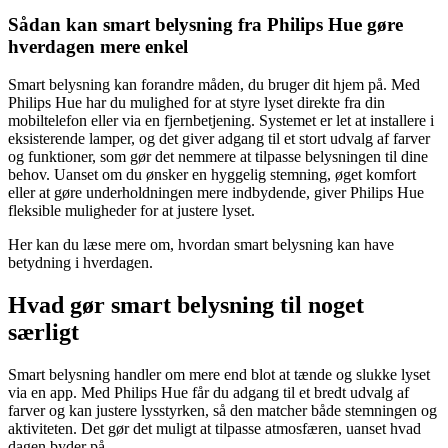
Sådan kan smart belysning fra Philips Hue gøre
hverdagen mere enkel
Smart belysning kan forandre måden, du bruger dit hjem på. Med
Philips Hue har du mulighed for at styre lyset direkte fra din
mobiltelefon eller via en fjernbetjening. Systemet er let at installere i
eksisterende lamper, og det giver adgang til et stort udvalg af farver
og funktioner, som gør det nemmere at tilpasse belysningen til dine
behov. Uanset om du ønsker en hyggelig stemning, øget komfort
eller at gøre underholdningen mere indbydende, giver Philips Hue
fleksible muligheder for at justere lyset.
Her kan du læse mere om, hvordan smart belysning kan have
betydning i hverdagen.
Hvad gør smart belysning til noget
særligt
Smart belysning handler om mere end blot at tænde og slukke lyset
via en app. Med Philips Hue får du adgang til et bredt udvalg af
farver og kan justere lysstyrken, så den matcher både stemningen og
aktiviteten. Det gør det muligt at tilpasse atmosfæren, uanset hvad
dagen byder på.