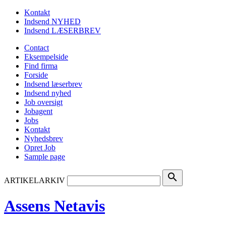
Kontakt
Indsend NYHED
Indsend LÆSERBREV
Contact
Eksempelside
Find firma
Forside
Indsend læserbrev
Indsend nyhed
Job oversigt
Jobagent
Jobs
Kontakt
Nyhedsbrev
Opret Job
Sample page
search
ARTIKELARKIV
Assens Netavis