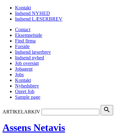
Kontakt
Indsend NYHED
Indsend LÆSERBREV
Contact
Eksempelside
Find firma
Forside
Indsend læserbrev
Indsend nyhed
Job oversigt
Jobagent
Jobs
Kontakt
Nyhedsbrev
Opret Job
Sample page
search
ARTIKELARKIV
Assens Netavis