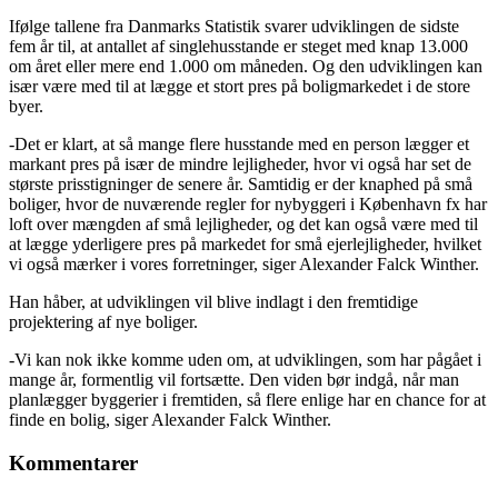
Ifølge tallene fra Danmarks Statistik svarer udviklingen de sidste
fem år til, at antallet af singlehusstande er steget med knap 13.000
om året eller mere end 1.000 om måneden. Og den udviklingen kan
især være med til at lægge et stort pres på boligmarkedet i de store
byer.
-Det er klart, at så mange flere husstande med en person lægger et
markant pres på især de mindre lejligheder, hvor vi også har set de
største prisstigninger de senere år. Samtidig er der knaphed på små
boliger, hvor de nuværende regler for nybyggeri i København fx har
loft over mængden af små lejligheder, og det kan også være med til
at lægge yderligere pres på markedet for små ejerlejligheder, hvilket
vi også mærker i vores forretninger, siger Alexander Falck Winther.
Han håber, at udviklingen vil blive indlagt i den fremtidige
projektering af nye boliger.
-Vi kan nok ikke komme uden om, at udviklingen, som har pågået i
mange år, formentlig vil fortsætte. Den viden bør indgå, når man
planlægger byggerier i fremtiden, så flere enlige har en chance for at
finde en bolig, siger Alexander Falck Winther.
Kommentarer