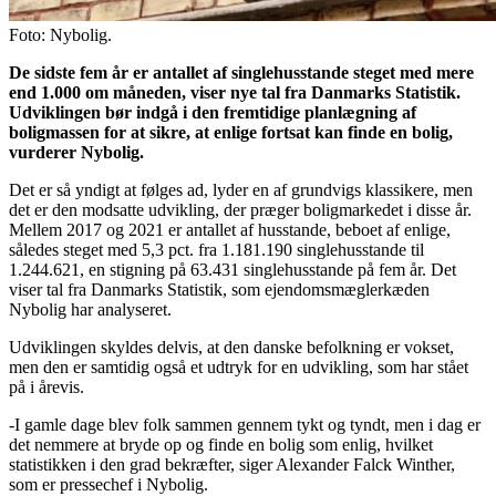
Foto: Nybolig.
De sidste fem år er antallet af singlehusstande steget med mere
end 1.000 om måneden, viser nye tal fra Danmarks Statistik.
Udviklingen bør indgå i den fremtidige planlægning af
boligmassen for at sikre, at enlige fortsat kan finde en bolig,
vurderer Nybolig.
Det er så yndigt at følges ad, lyder en af grundvigs klassikere, men
det er den modsatte udvikling, der præger boligmarkedet i disse år.
Mellem 2017 og 2021 er antallet af husstande, beboet af enlige,
således steget med 5,3 pct. fra 1.181.190 singlehusstande til
1.244.621, en stigning på 63.431 singlehusstande på fem år. Det
viser tal fra Danmarks Statistik, som ejendomsmæglerkæden
Nybolig har analyseret.
Udviklingen skyldes delvis, at den danske befolkning er vokset,
men den er samtidig også et udtryk for en udvikling, som har stået
på i årevis.
-I gamle dage blev folk sammen gennem tykt og tyndt, men i dag er
det nemmere at bryde op og finde en bolig som enlig, hvilket
statistikken i den grad bekræfter, siger Alexander Falck Winther,
som er pressechef i Nybolig.