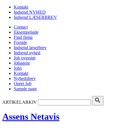
Kontakt
Indsend NYHED
Indsend LÆSERBREV
Contact
Eksempelside
Find firma
Forside
Indsend læserbrev
Indsend nyhed
Job oversigt
Jobagent
Jobs
Kontakt
Nyhedsbrev
Opret Job
Sample page
search
ARTIKELARKIV
Assens Netavis