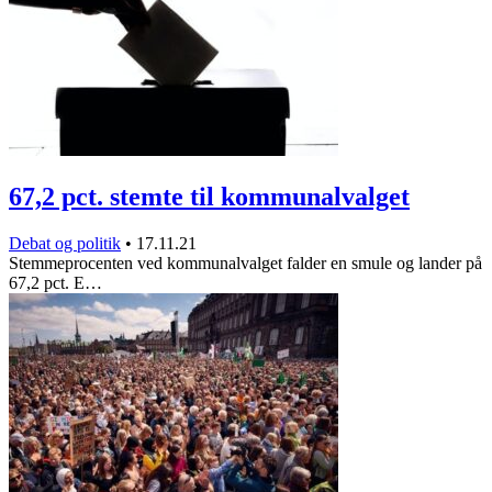
67,2 pct. stemte til kommunalvalget
Debat og politik
•
17.11.21
Stemmeprocenten ved kommunalvalget falder en smule og lander på
67,2 pct. E…