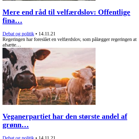
Mere end råd til velfærdslov: Offentlige
fina…
Debat og politik
•
14.11.21
Regeringen har foreslået en velfærdslov, som pålægger regeringen at
afsætte…
Veganerpartiet har den største andel af
grønn…
Debat og politik
•
14.11.21