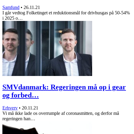
Samfund
•
26.11.21
I går vedtog Folketinget et reduktionsmål for drivhusgas på 50-54%
i 2025 o…
SMVdanmark: Regeringen må op i gear
og forbed…
Erhverv
•
20.11.21
Vi må ikke lade os overrumple af coronasmitten, og derfor må
regeringen han…