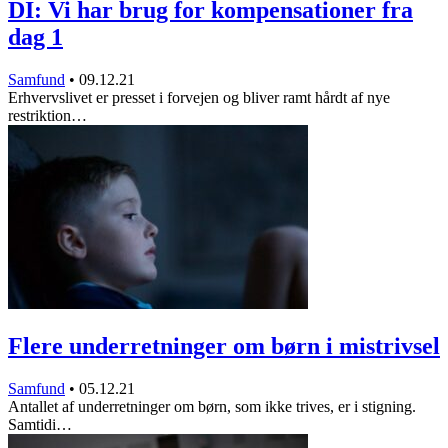
DI: Vi har brug for kompensationer fra
dag 1
Samfund
•
09.12.21
Erhvervslivet er presset i forvejen og bliver ramt hårdt af nye
restriktion…
Flere underretninger om børn i mistrivsel
Samfund
•
05.12.21
Antallet af underretninger om børn, som ikke trives, er i stigning.
Samtidi…