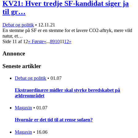
KV21: Hver tredje SF-kandidat siger ja
til gr…
Debat og politik
•
12.11.21
En stemme på SF er en stemme for et lavere CO2-aftryk, mere vild
natur, et…
Side 11 af 12
« Første
«
...
8
9
10
11
12
»
Annonce
Seneste artikler
Debat og politik
•
01.07
Ekstraordinære midler skal styrke beredskabet på
ældreområdet
Magaxin
•
01.07
Hvornår er det tid til at rense sofaen?
Magaxin
•
16.06